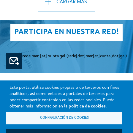
CARGAR MÁS
PARTICIPA EN NUESTRA RED!
rede.mar
[at]
xunta.gal
(rede[dot]mar[at]xunta[dot]gal)
Este portal utiliza cookies propias o de terceros con fines
analíticos, así como enlaces a portales de terceros para
poder compartir contenido en las redes sociales. Puede
obtener más información en la
política de cookies
.
CONFIGURACIÓN DE COOKIES
Xunta de Galicia. Información mantenida y publicada en internet por la
Consellería do Mar.