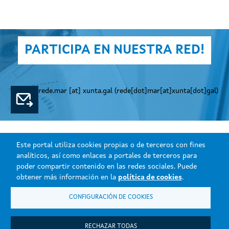
PARTICIPA EN NUESTRA RED!
rede.mar
[at]
xunta.gal
(rede[dot]mar[at]xunta[dot]gal)
Este portal utiliza cookies propias o de terceros con fines
analíticos, así como enlaces a portales de terceros para
poder compartir contenido en las redes sociales. Puede
obtener más información en la
política de cookies
.
CONFIGURACIÓN DE COOKIES
Xunta de Galicia. Información mantenida y publicada en internet por la
Consellería do Mar.
Atención a la ciudadanía
RECHAZAR TODAS